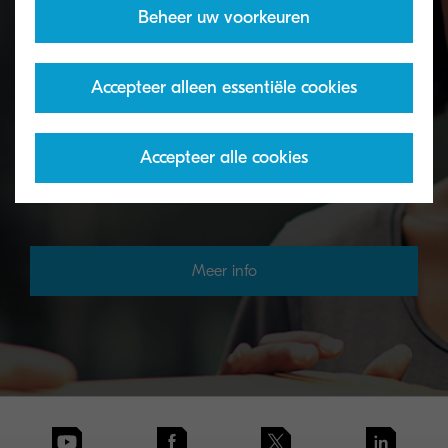
Beheer uw voorkeuren
Toner terugname programma
Accepteer alleen essentiële cookies
Lege KYOCERA-toners kunt u op verschillende
manieren retourneren aan onze recyclingpartners.
Accepteer alle cookies
Als uw lege toners eenmaal in ons systeem staan,
zorgen wij voor alles.
Meer info