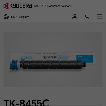
KYOCERA Document Solutions
NL
Belgium
TK-8455C