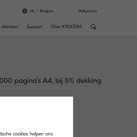
NL
Belgium
MyKyocera
 diensten
Support
Over KYOCERA
.000 pagina’s A4, bij 5% dekking
tische cookies helpen ons