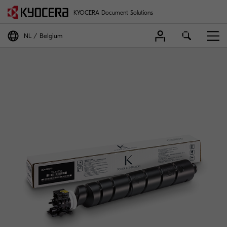
KYOCERA Document Solutions
NL
Belgium