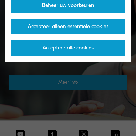
Beheer uw voorkeuren
Toner terugname programma
Accepteer alleen essentiële cookies
Lege KYOCERA-toners kunt u op verschillende
manieren retourneren aan onze recyclingpartners.
Accepteer alle cookies
Als uw lege toners eenmaal in ons systeem staan,
zorgen wij voor alles.
Meer info