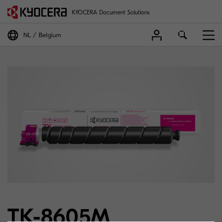
KYOCERA Document Solutions
NL
Belgium
TK-8605M