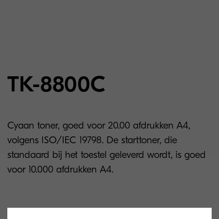
TK-8800C
Cyaan toner, goed voor 20.00 afdrukken A4,
volgens ISO/IEC 19798. De starttoner, die
standaard bij het toestel geleverd wordt, is goed
voor 10.000 afdrukken A4.