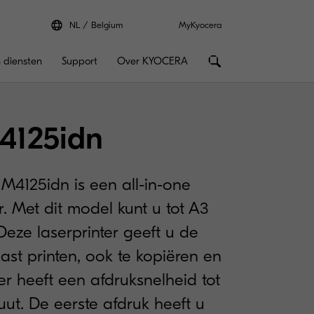
NL
Belgium
MyKyocera
 diensten
Support
Over KYOCERA
4125idn
4125idn is een all-in-one
r. Met dit model kunt u tot A3
Deze laserprinter geeft u de
ast printen, ook te kopiëren en
er heeft een afdruksnelheid tot
ut. De eerste afdruk heeft u