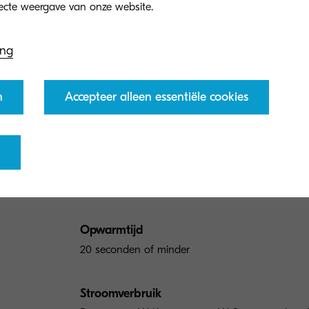
ing
Papierverwerking
Printen
Kopiëren
S
n
Accepteer alleen essentiële cookies
Algemeen type
A4/A3 ZWART-WIT MULTIFUNCTIONAL
Motorsnelheid
Tot 25 pagina's A4 per minuut en 12 pagina's A3
Opwarmtijd
20 seconden of minder
Stroomverbruik