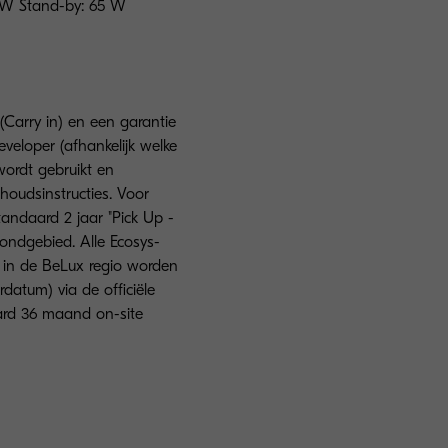
5 W Stand-by: 65 W
(Carry in) en een garantie
veloper (afhankelijk welke
 wordt gebruikt en
oudsinstructies. Voor
andaard 2 jaar "Pick Up -
rondgebied. Alle Ecosys-
ie in de BeLux regio worden
datum) via de officiële
aard 36 maand on-site