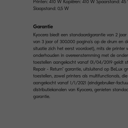
Printen: 410 W Kopiëren: 410 W Spaarstand: 4
Slaapstand: 0,5 W
Garantie
Kyocera biedt een standaardgarantie van 2 jaar 
van 3 jaar of 300.000 pagina's op de drum en de
situatie zich het eerst voordoet), mits de printer
onderhouden in overeenstemming met de onderh
toestellen aangekocht vanaf 01/04/2019 geldt st
Repair - Return" garantie, uitsluitend op BeLux g
toestellen, zowel printers als multifunctionals, d
aangekocht vanaf 1/1/2021 (eindgebruiker-factuur
distributiekanalen van Kyocera, genieten stand
garantie.