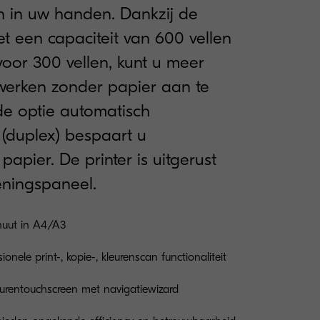
n in uw handen. Dankzij de
et een capaciteit van 600 vellen
voor 300 vellen, kunt u meer
werken zonder papier aan te
de optie automatisch
 (duplex) bespaart u
papier. De printer is uitgerust
eningspaneel.
nuut in A4/A3
ionele print-, kopie-, kleurenscan functionaliteit
urentouchscreen met navigatiewizard