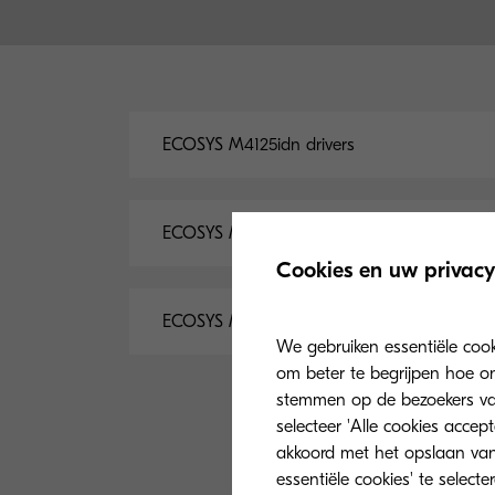
ECOSYS M4125idn drivers
ECOSYS M4125idn documentatie
Cookies en uw privacy
ECOSYS M4125idn software
We gebruiken essentiële coo
om beter te begrijpen hoe on
stemmen op de bezoekers van 
selecteer 'Alle cookies accep
akkoord met het opslaan van
essentiële cookies' te select