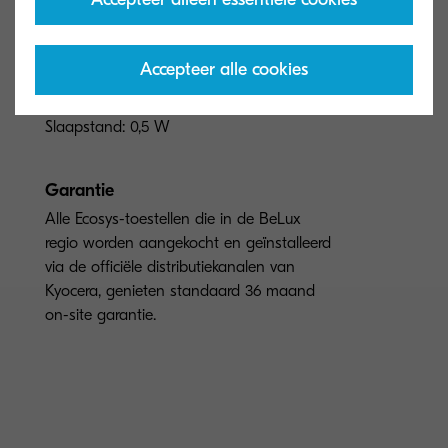
Stroomverbruik
Accepteer alle cookies
Kopiëren: 584,7 W Printen: 601,6W Stand-
by: 54,9 W Spaarstand: 38,3 W
Slaapstand: 0,5 W
Garantie
Alle Ecosys-toestellen die in de BeLux
regio worden aangekocht en geïnstalleerd
via de officiële distributiekanalen van
Kyocera, genieten standaard 36 maand
on-site garantie.