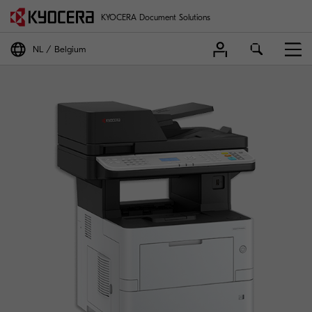
KYOCERA Document Solutions
NL
Belgium