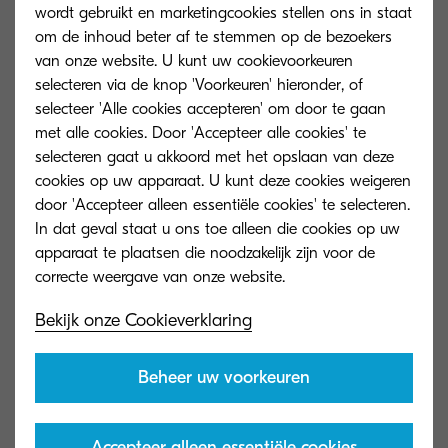
wordt gebruikt en marketingcookies stellen ons in staat
om de inhoud beter af te stemmen op de bezoekers
van onze website. U kunt uw cookievoorkeuren
selecteren via de knop 'Voorkeuren' hieronder, of
selecteer 'Alle cookies accepteren' om door te gaan
Algemeen type
met alle cookies. Door 'Accepteer alle cookies' te
Monochrome A4 multifunctional
selecteren gaat u akkoord met het opslaan van deze
cookies op uw apparaat. U kunt deze cookies weigeren
door 'Accepteer alleen essentiële cookies' te selecteren.
Motorsnelheid
In dat geval staat u ons toe alleen die cookies op uw
Tot 45 pagina’s A4 per minuut
apparaat te plaatsen die noodzakelijk zijn voor de
dubbelzijdige printsnelheid: 22,5 pagina’s
per minuut, A4 dubbelzijdige
kopieersnelheid: 22,5 pagina’s per minuut,
Bekijk onze Cookieverklaring
A4
Beheer uw voorkeuren
Opwarmtijd
Circa 16 seconden
Accepteer alleen essentiële cookies