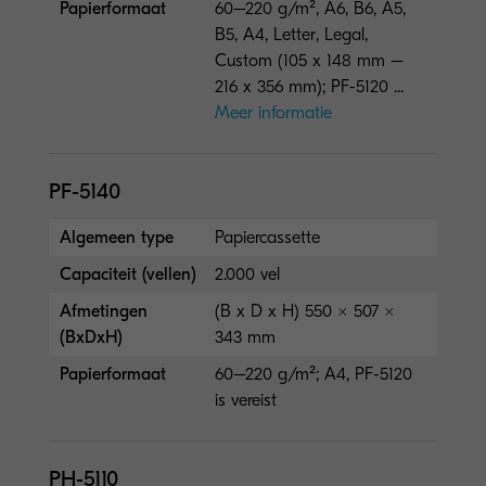
Papierformaat
60–220 g/m², A6, B6, A5,
B5, A4, Letter, Legal,
Custom (105 x 148 mm –
216 x 356 mm); PF-5120 ...
Meer informatie
PF-5140
Algemeen type
Papiercassette
Capaciteit (vellen)
2.000 vel
Afmetingen
(B x D x H) 550 × 507 ×
(BxDxH)
343 mm
Papierformaat
60–220 g/m²; A4, PF-5120
is vereist
PH-5110