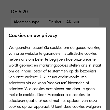
DF-5120
Algemeen type
Finisher + AK-5100
Capaciteit (vellen)
3.000 vel
Cookies en uw privacy
Afmetingen
(W x D x H) 650 x 532 x
(BxDxH)
1075.8 mm
We gebruiken essentiële cookies om de goede werking
Papierformaat
Hoofduitvoer: maximaal
van onze website te garanderen. Statistische cookies
4.000 vel A4 (3.000 vel met
helpen ons om beter te begrijpen hoe onze website
BF-730); maximaal 60–300
wordt gebruikt en marketingcookies stellen ons in staat
g/m²; maximaal B5R–3...
om de inhoud beter af te stemmen op de bezoekers
Meer informatie
van onze website. U kunt uw cookievoorkeuren
selecteren via de knop 'Voorkeuren' hieronder, of
selecteer 'Alle cookies accepteren' om door te gaan
DP-5100
met alle cookies. Door 'Accepteer alle cookies' te
selecteren gaat u akkoord met het opslaan van deze
Algemeen type
Documententoevoer
cookies op uw apparaat. U kunt deze cookies weigeren