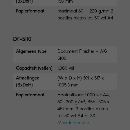
(BxDxH)
158 mm
Papierformaat
maximaal 60 – 220 g/m²; 2
posities nieten tot 50 vel A4
DF-5110
Algemeen type
Document Finisher + AK-
5100
Capaciteit (vellen)
1.000 vel
Afmetingen
(W x D x H) 591 x 517 x
(BxDxH)
1005,3 mm
Papierformaat
Hoofduitvoer: 1.000 vel A4,
60–300 g/m², B5E–305 x
457 mm, 3 posities nieten
tot 50 vel A4 of 30...
Meer informatie