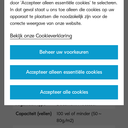
(automatisch dubbelzijdige
door 'Accepteer alleen essentiële cookies' te selecteren.
doorvoer)
In dat geval staat u ons toe alleen die cookies op uw
apparaat te plaatsen die noodzakelijk zijn voor de
Capaciteit (vellen)
75 vel
Afmetingen
(Bx D x H) 548 × 34,5 × 131
(BxDxH)
mm
Bekijk onze Cookieverklaring
Papierformaat
50 –120 g/m², A4, A5, A6,
B5, Letter, Legal, Custom
Beheer uw voorkeuren
(105 x 148 – 216 x 356 mm),
Banner up to 1,9...
Meer informatie
Accepteer alleen essentiële cookies
DP-5120
Accepteer alle cookies
Algemeen type
Document Processor
Capaciteit (vellen)
100 vel of minder (50～
80g/m2)