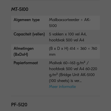
MT-5100
Algemeen type
Mailboxsorteerder + AK-
5100
Capaciteit (vellen)
5 vakken x 100 vel A4,
hoofdvak 500 vel A4
Afmetingen
(B x D x H) 414 × 360 × 760
(BxDxH)
mm
Papierformaat
Mailvak 60–163 g/m² /
hoofdvak 500 vel A4 60-220
g/m² (Bridge Unit AK-5100
(100 sheets) is ver...
Meer informatie
PF-5120