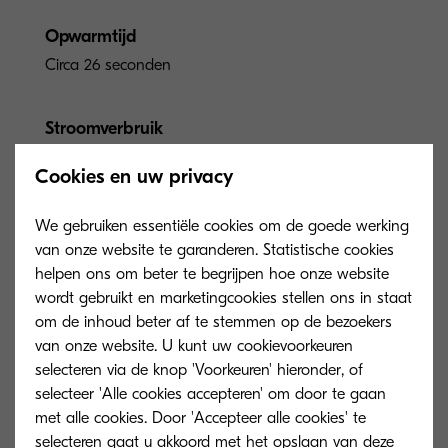
Opwarmtijd
Circa 26 seconden
Stroomverbruik
Printen: 532 W, Kopiëren: 547 W, Stand-
Cookies en uw privacy
by: 84 W, Slaapstand: 0.6 W
We gebruiken essentiële cookies om de goede werking
Garantie
van onze website te garanderen. Statistische cookies
1 year
helpen ons om beter te begrijpen hoe onze website
wordt gebruikt en marketingcookies stellen ons in staat
om de inhoud beter af te stemmen op de bezoekers
van onze website. U kunt uw cookievoorkeuren
selecteren via de knop 'Voorkeuren' hieronder, of
selecteer 'Alle cookies accepteren' om door te gaan
Opties en
met alle cookies. Door 'Accepteer alle cookies' te
selecteren gaat u akkoord met het opslaan van deze