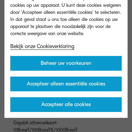
verbruiksartikelen
cookies op uw apparaat. U kunt deze cookies weigeren
door 'Accepteer alleen essentiële cookies' te selecteren.
In dat geval staat u ons toe alleen die cookies op uw
Opties
apparaat te plaatsen die noodzakelijk zijn voor de
Bekijk onze Cookieverklaring
IB-37
Draadloze netwerkinterface (802.11 a/b/g/n/ac, 5
Beheer uw voorkeuren
GHz band / 2.4 GHz band, WiFi direct)
IB-38
Accepteer alleen essentiële cookies
Draadloze netwerkinterface (802.11 b/g/n, 2.4 GHz
band, WiFi direct)
Accepteer alle cookies
IB-50
Gigabit ethernetkaart
10BaseT/100BaseTX/1000BaseT