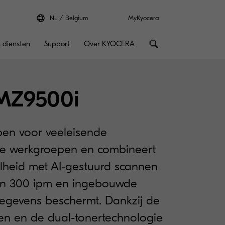
NL
Belgium
MyKyocera
 diensten
Support
Over KYOCERA
MZ9500i
pen voor veeleisende
e werkgroepen en combineert
lheid met AI-gestuurd scannen
an 300 ipm en ingebouwde
gegevens beschermt. Dankzij de
n en de dual-tonertechnologie