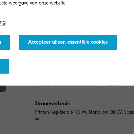
Algemeen type
ing
A3 monochrome multifunctional
n
Accepteer alleen essentiële cookies
Motorsnelheid
Tot 95/47 A4/A3 pagina's per minuut
Opwarmtijd
30 seconden of minder vanaf inschakeling
Stroomverbruik
Printen/kopiëren: 1440 W, Stand-by: 130 W, Spaar
W