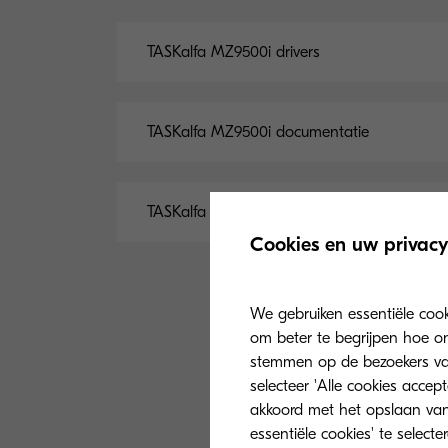
TASKalfa MZ9500i drivers
TASKalfa MZ9500i documentatie
TASKalfa MZ9500i software
Cookies en uw privacy
We gebruiken essentiële coo
om beter te begrijpen hoe on
stemmen op de bezoekers van 
selecteer 'Alle cookies accep
akkoord met het opslaan van
essentiële cookies' te select
Algemeen