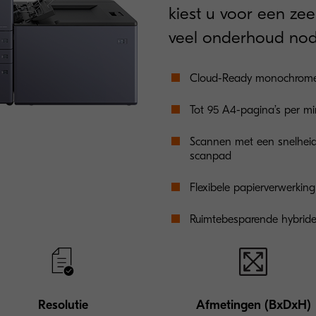
kiest u voor een ze
veel onderhoud nodi
Cloud-Ready monochrome 
Tot 95 A4-pagina’s per mi
Scannen met een snelheid
scanpad
Flexibele papierverwerkin
Ruimtebesparende hybride 
Resolutie
Afmetingen (BxDxH)