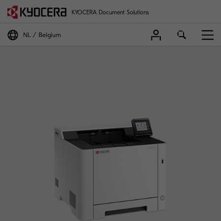
KYOCERA Document Solutions
NL
Belgium