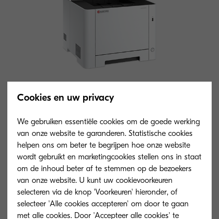
Cookies en uw privacy
Algemeen type
We gebruiken essentiële cookies om de goede werking
van onze website te garanderen. Statistische cookies
A4 kleurenprinter
helpen ons om beter te begrijpen hoe onze website
wordt gebruikt en marketingcookies stellen ons in staat
Motorsnelheid
om de inhoud beter af te stemmen op de bezoekers
Tot 26 pagina’s A4 per minuut in kleur en
van onze website. U kunt uw cookievoorkeuren
zwart-wit
selecteren via de knop 'Voorkeuren' hieronder, of
selecteer 'Alle cookies accepteren' om door te gaan
met alle cookies. Door 'Accepteer alle cookies' te