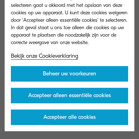
Opwarmtijd
selecteren gaat u akkoord met het opslaan van deze
circa 29 seconden
cookies op uw apparaat. U kunt deze cookies weigeren
door 'Accepteer alleen essentiële cookies' te selecteren.
In dat geval staat u ons toe alleen die cookies op uw
Stroomverbruik
apparaat te plaatsen die noodzakelijk zijn voor de
Printen: 375 W Stand-by: 33 W
Slaapstand: 0,3 W
Bekijk onze Cookieverklaring
Garantie
Beheer uw voorkeuren
Standaard 2 jaar garantie.KYOCERA
garandeert de drum en developer voor 3
jaar of maximaal 100.000 pagina’s A4
Accepteer alleen essentiële cookies
(afhankelijk van wat eerder gebeurt), mits
de printer wordt gebruikt en gereinigd in
overeenstemming met de service-
Accepteer alle cookies
instructies.KYOCERA Life. Tot 5 jaar on-
site garantieverlenging.