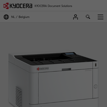
KYOCERA Document Solutions
NL
Belgium