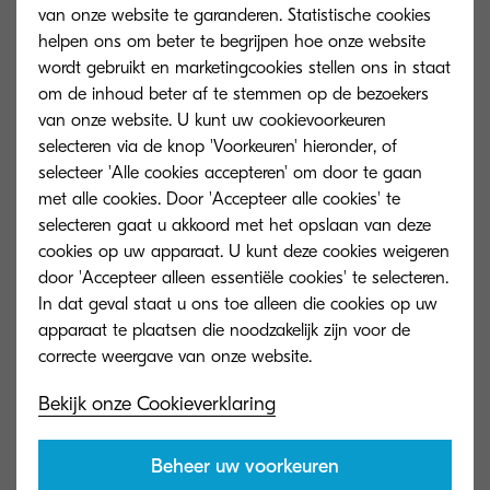
van onze website te garanderen. Statistische cookies
helpen ons om beter te begrijpen hoe onze website
Opwarmtijd
wordt gebruikt en marketingcookies stellen ons in staat
om de inhoud beter af te stemmen op de bezoekers
Circa 15 seconden na inschakeling
van onze website. U kunt uw cookievoorkeuren
selecteren via de knop 'Voorkeuren' hieronder, of
Stroomverbruik
selecteer 'Alle cookies accepteren' om door te gaan
Printen: 481,3 W, Stand-by: 6 W,
met alle cookies. Door 'Accepteer alle cookies' te
Slaapstand: 0,3 W
selecteren gaat u akkoord met het opslaan van deze
cookies op uw apparaat. U kunt deze cookies weigeren
door 'Accepteer alleen essentiële cookies' te selecteren.
Garantie
In dat geval staat u ons toe alleen die cookies op uw
Standaard 2 jaar garantie. KYOCERA
apparaat te plaatsen die noodzakelijk zijn voor de
geeft op de drum en developer een
garantie van 3 jaar of maximaal 85.000
Bekijk onze Cookieverklaring
pagina’s (afhankelijk van welke situatie
zich het eerst voordoet), mits de printer
wordt gebruikt en gereinigd in
Beheer uw voorkeuren
overeenstemming met de onderhouds-