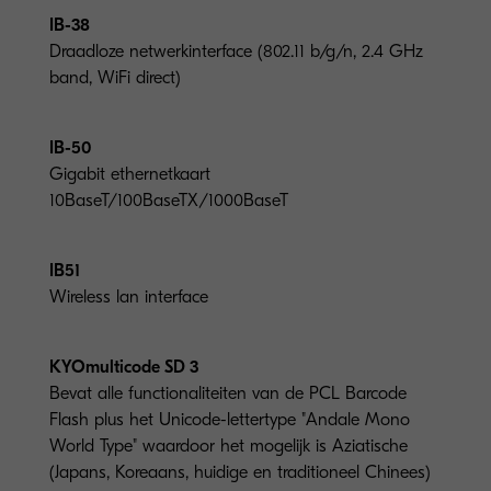
IB-38
Draadloze netwerkinterface (802.11 b/g/n, 2.4 GHz
band, WiFi direct)
IB-50
Gigabit ethernetkaart
10BaseT/100BaseTX/1000BaseT
IB51
Wireless lan interface
KYOmulticode SD 3
Bevat alle functionaliteiten van de PCL Barcode
Flash plus het Unicode-lettertype "Andale Mono
World Type" waardoor het mogelijk is Aziatische
(Japans, Koreaans, huidige en traditioneel Chinees)