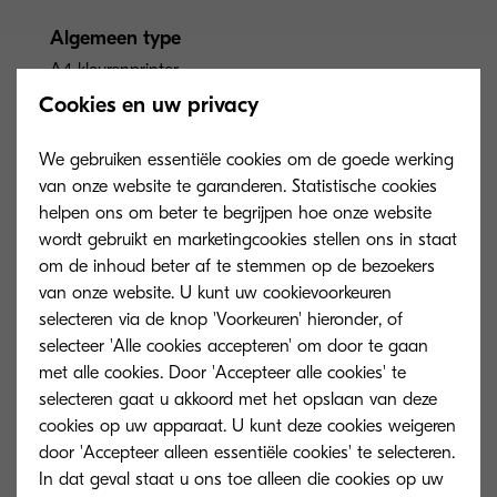
Algemeen type
A4 kleurenprinter
Cookies en uw privacy
Motorsnelheid
We gebruiken essentiële cookies om de goede werking
tot 40 pagina’s A4 per minuut.
van onze website te garanderen. Statistische cookies
Dubbelzijdige printsnelheid: 32 pagina’s
helpen ons om beter te begrijpen hoe onze website
per minuut, A4
wordt gebruikt en marketingcookies stellen ons in staat
om de inhoud beter af te stemmen op de bezoekers
van onze website. U kunt uw cookievoorkeuren
Opwarmtijd
selecteren via de knop 'Voorkeuren' hieronder, of
25 seconden of minder na inschakelen
selecteer 'Alle cookies accepteren' om door te gaan
met alle cookies. Door 'Accepteer alle cookies' te
Stroomverbruik
selecteren gaat u akkoord met het opslaan van deze
cookies op uw apparaat. U kunt deze cookies weigeren
Afdrukken: 523 W, Stand-by: 74 W,
door 'Accepteer alleen essentiële cookies' te selecteren.
Energiebesparende stand: 0.6 W
In dat geval staat u ons toe alleen die cookies op uw