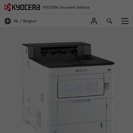
KYOCERA Document Solutions
NL
Belgium