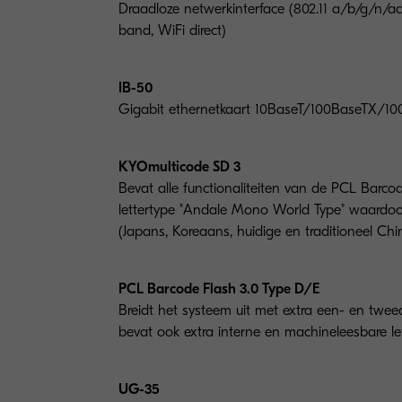
Draadloze netwerkinterface (802.11 a/b/g/n/
band, WiFi direct)
IB-50
Gigabit ethernetkaart 10BaseT/100BaseTX/1
KYOmulticode SD 3
Bevat alle functionaliteiten van de PCL Barco
lettertype "Andale Mono World Type" waardoor
(Japans, Koreaans, huidige en traditioneel Chin
PCL Barcode Flash 3.0 Type D/E
Breidt het systeem uit met extra een- en twe
bevat ook extra interne en machineleesbare l
UG-35