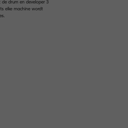
t de drum en developer 3
its elke machine wordt
es.