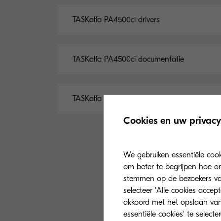
TASKalfa PA4500ci drivers
TASKalfa PA4500ci documentatie
TASKalfa PA4500ci software
Cookies en uw privacy
We gebruiken essentiële coo
om beter te begrijpen hoe on
stemmen op de bezoekers van 
selecteer 'Alle cookies accep
akkoord met het opslaan van
essentiële cookies' te select