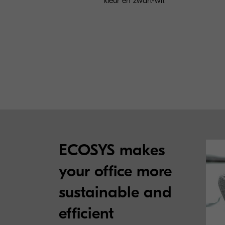
kleur en zwart-wit
ECOSYS makes
your office more
sustainable and
efficient