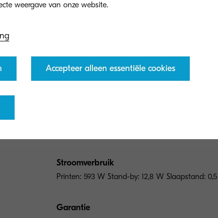
Algemeen type
ing
A4 kleurenprinter
n
Accepteer alleen essentiële cookies
Motorsnelheid
Tot 45 pagina's per minuut in kleur en zwart-wit
Opwarmtijd
26 seconden of minder
Stroomverbruik
Printen: 593 W Stand-by: 12,8 W Slaapstand: 0,
Garantie