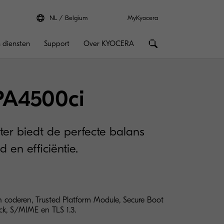
NL
Belgium
MyKyocera
 diensten
Support
Over KYOCERA
PA4500ci
ter biedt de perfecte balans
en efficiëntie.
 coderen, Trusted Platform Module, Secure Boot
ck, S/MIME en TLS 1.3.