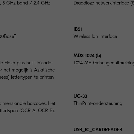
ac, 5 GHz band / 2.4 GHz
Draadloze netwerkinterface (8
IB51
000BaseT
Wireless lan interface
MD3-1024 (b)
de Flash plus het Unicode-
1.024 MB Geheugenuitbreidin
 het mogelijk is Aziatische
ees) lettertypen te printen
UG-33
edimensionale barcodes. Het
ThinPrint-ondersteuning
ettertypen (OCR-A, OCR-B).
USB_IC_CARDREADER