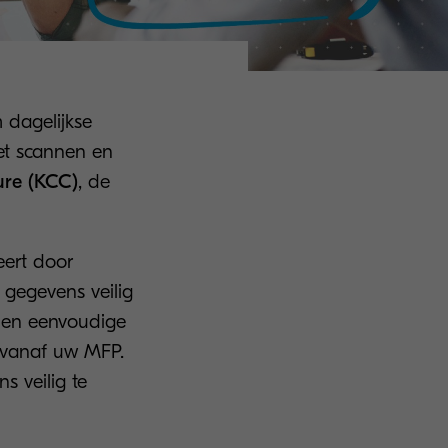
 dagelijkse
het scannen en
ure (KCC)
, de
eert door
 gegevens veilig
e en eenvoudige
s vanaf uw MFP.
s veilig te