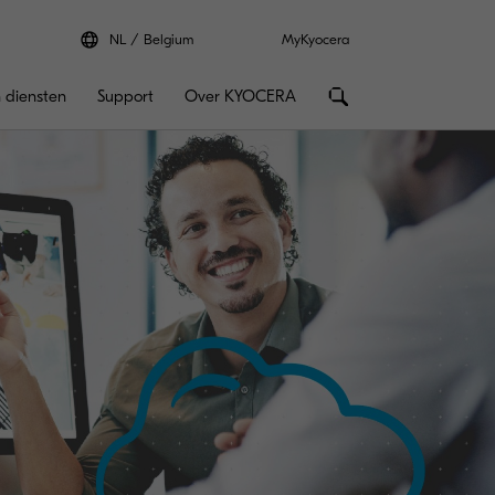
NL
Belgium
MyKyocera
 diensten
Support
Over KYOCERA