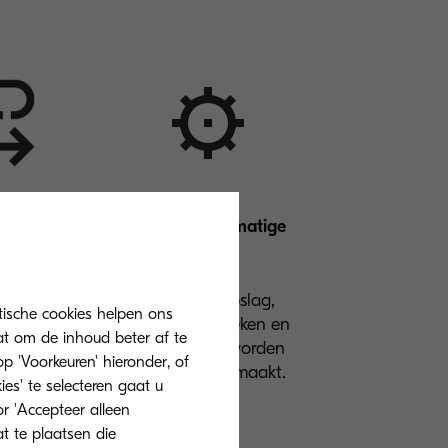
p digitale
Minder handmatige
lows
taken
 naadloos
Documentopslag,
tische cookies helpen ons
met de
indexering, zoeken en
at om de inhoud beter af te
ng die u al
digitaliseren worden
 'Voorkeuren' hieronder, of
ikt.
eenvoudig gemaakt.
ies' te selecteren gaat u
r 'Accepteer alleen
at te plaatsen die