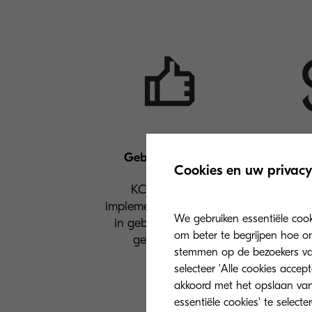
Gebruiksgemak
Lagere on
Cookies en uw privacy
dagelij
KCC is snel te
implementeren, intuïtief
Migratie 
We gebruiken essentiële coo
in gebruik en vereist
bes
om beter te begrijpen hoe on
geen beheer.
serveron
stemmen op de bezoekers van 
dagelijkse
selecteer 'Alle cookies accep
ko
akkoord met het opslaan van
essentiële cookies' te select