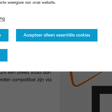
ing
n
Accepteer alleen essentiële cookies
 apparaten
unt een breed scala aan
aten compatibel zijn via