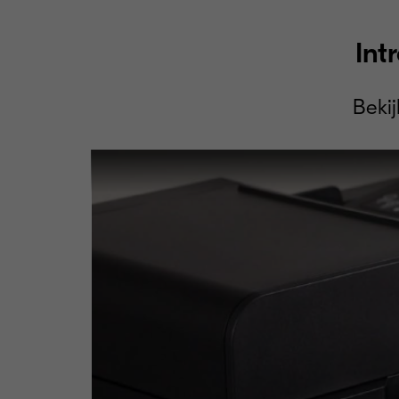
Int
Beki