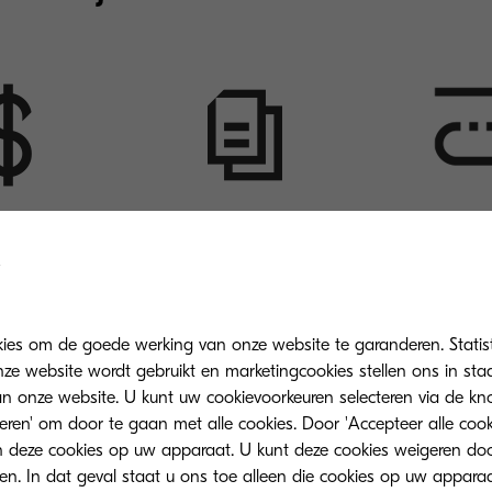
derhouds- en
Snelle
Aanvulling o
kse kosten
documenttoegang
workf
naar de cloud
Gemakkelijke toegang
KCC werkt
kies om de goede werking van onze website te garanderen. Statis
paart
tot documenten en
samen 
ze website wordt gebruikt en marketingcookies stellen ons in sta
derhoud en
gegevens voor
cloudomgevi
onze website. U kunt uw cookievoorkeuren selecteren via de knop
 operationele
gestroomlijnde digitale
gebru
teren' om door te gaan met alle cookies. Door 'Accepteer alle cook
sten.
workflows.
 deze cookies op uw apparaat. U kunt deze cookies weigeren doo
eren. In dat geval staat u ons toe alleen die cookies op uw appara