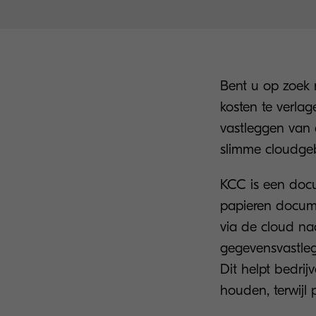
Bent u op zoek n
kosten te verlag
vastleggen van
slimme cloudgeb
KCC is een docu
papieren docume
via de cloud na
gegevensvastleg
Dit helpt bedrij
houden, terwijl 