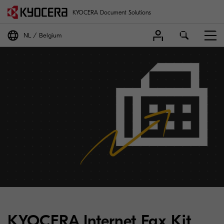
KYOCERA Document Solutions
NL
Belgium
KYOCERA Internet Fax Kit