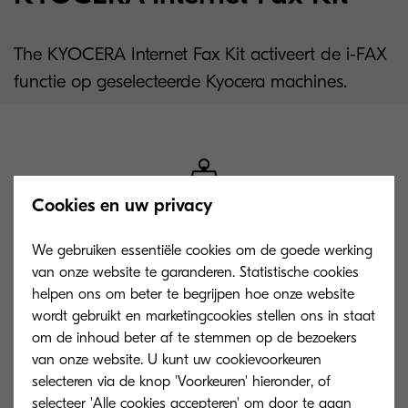
The KYOCERA Internet Fax Kit activeert de i-FAX
functie op geselecteerde Kyocera machines.
Cookies en uw privacy
Compatibel met
We gebruiken essentiële cookies om de goede werking
Kyocera devices
van onze website te garanderen. Statistische cookies
helpen ons om beter te begrijpen hoe onze website
Exclusief ontwikkeld voor
wordt gebruikt en marketingcookies stellen ons in staat
gebruik op Kyocera
om de inhoud beter af te stemmen op de bezoekers
toestellen.
van onze website. U kunt uw cookievoorkeuren
selecteren via de knop 'Voorkeuren' hieronder, of
selecteer 'Alle cookies accepteren' om door te gaan