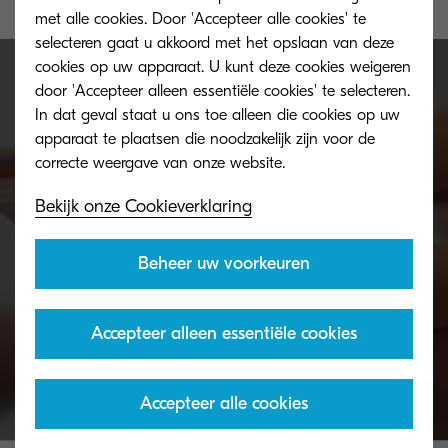
met alle cookies. Door 'Accepteer alle cookies' te
selecteren gaat u akkoord met het opslaan van deze
cookies op uw apparaat. U kunt deze cookies weigeren
door 'Accepteer alleen essentiële cookies' te selecteren.
In dat geval staat u ons toe alleen die cookies op uw
Meer informatie nodig?
apparaat te plaatsen die noodzakelijk zijn voor de
Ons service team beantwoordt graag al uw
Bekijk onze Cookieverklaring
vragen.
Beheer uw voorkeuren
Contacteer ons
Accepteer alleen essentiële cookies
Accepteer alle cookies