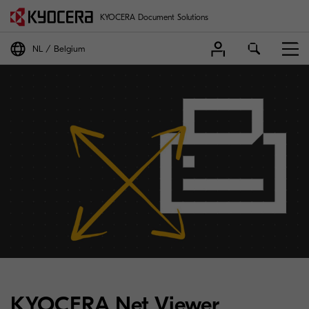
KYOCERA Document Solutions
NL
Belgium
KYOCERA Net Viewer