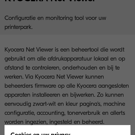
Configuratie en monitoring tool voor uw
printerpark.
Kyocera Net Viewer is een beheertool die wordt
gebruikt om alle afdrukapparatuur lokaal en op
afstand te controleren, onderhouden en bij te
werken. Via Kyocera Net Viewer kunnen
beheerders firmware op alle Kyocera aangesloten
apparaten installeeren en bijwerken. Zo kunnen
eenvoudig zwart-wit en kleur pagina's, machine
configuratie, accounting, tonerverbruik en allerts
worden ingezien, ingesteld en beheerd.
Cookies en uw privacy