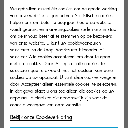
een monteur sturen als ze een foutcode
We gebruiken essentiële cookies om de goede werking
ontvangen. ”Vroeger zaten gezinnen soms twee
van onze website te garanderen. Statistische cookies
weken zonder wasmachine, omdat de reparatie
helpen ons om beter te begrijpen hoe onze website
wordt gebruikt en marketingcookies stellen ons in staat
zo lang duurde. Eerst namen mensen contact op
om de inhoud beter af te stemmen op de bezoekers
met de winkel, die belde vervolgens een monteur,
van onze website. U kunt uw cookievoorkeuren
dan moest er een onderdeel besteld worden en
selecteren via de knop 'Voorkeuren' hieronder, of
moest er opnieuw een monteur langskomen om
selecteer 'Alle cookies accepteren' om door te gaan
met alle cookies. Door 'Accepteer alle cookies' te
dat onderdeel te monteren. Voor ieder gezin is
selecteren gaat u akkoord met het opslaan van deze
dat een nachtmerrie. Maar als apparaten
cookies op uw apparaat. U kunt deze cookies weigeren
constant gemonitord worden, kunnen problemen
door 'Accepteer alleen essentiële cookies' te selecteren.
zelfs al geïdentificeerd worden voordat het
In dat geval staat u ons toe alleen die cookies op uw
apparaat te plaatsen die noodzakelijk zijn voor de
apparaat ermee ophoudt. Het is een veel pro-
actievere benadering. Ook hierbij draait alles
weer om een betere klantervaring,” vertelt Strauss.
Bekijk onze Cookieverklaring