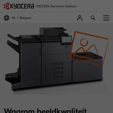
KYOCERA Document Solutions
NL
Belgium
High-volume colour p
Waarom beeldkwaliteit