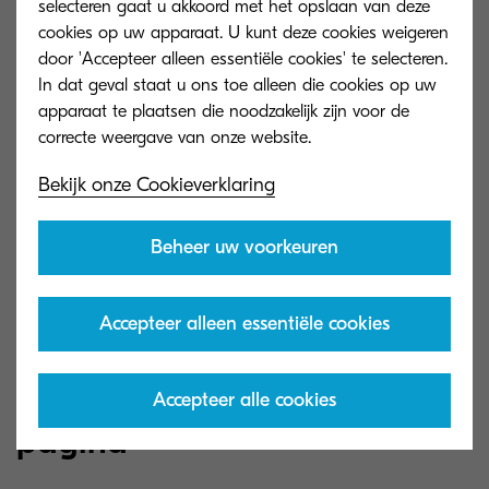
selecteren gaat u akkoord met het opslaan van deze
cookies op uw apparaat. U kunt deze cookies weigeren
door 'Accepteer alleen essentiële cookies' te selecteren.
In dat geval staat u ons toe alleen die cookies op uw
apparaat te plaatsen die noodzakelijk zijn voor de
Bekijk onze Cookieverklaring
Beheer uw voorkeuren
Accepteer alleen essentiële cookies
Briljante kwaliteit op iedere
Accepteer alle cookies
pagina