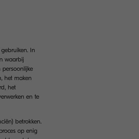
 gebruiken. In
n waarbij
 persoonlijke
n, het maken
rd, het
verwerken en te
nciën) betrokken.
 proces op enig