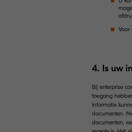
U kun
mogen
afdru
Voor 
4. Is uw i
Bij enterprise 
toegang hebben t
informatie kunn
documenten. Med
documenten, wet
recente is. Het 