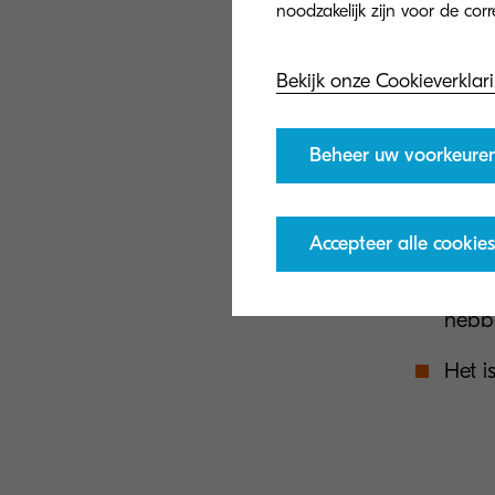
beveiliging. Me
basis van het to
kunnen doorzoek
Bekijk onze Cookieverklar
Dus, wat zijn d
Beheer uw voorkeure
Het i
Alle 
Accepteer alle cookies
Medew
hebb
Het i