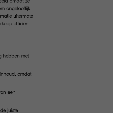
beeld omdat ze
om ongelooflijk
rmatie uitermate
koop efficiënt
ig hebben met
e inhoud, omdat
van een
de juiste