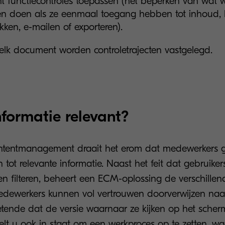
t functiecontroles toepassen (het beperken van wat
 doen als ze eenmaal toegang hebben tot inhoud, 
kken, e-mailen of exporteren).
elk document worden controletrajecten vastgelegd.
nformatie relevant?
contentmanagement draait het erom dat medewerkers g
ot relevante informatie. Naast het feit dat gebruiker
en filteren, beheert een ECM-oplossing de verschillen
ewerkers kunnen vol vertrouwen doorverwijzen naar
ende dat de versie waarnaar ze kijken op het sche
stelt u ook in staat om een werkproces op te zetten, waa