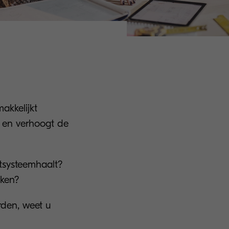
kkelijkt
n en verhoogt de
tsysteemhaalt?
iken?
rden, weet u