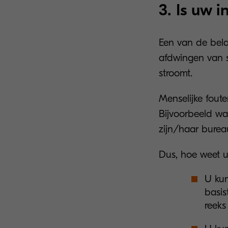
3. Is uw i
Een van de bela
afdwingen van s
stroomt.
Menselijke foute
Bijvoorbeeld wa
zijn/haar bureau
Dus, hoe weet u 
U kun
basis
reeks