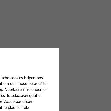
en wordt
nden wat u zoekt.
van nu.
tische cookies helpen ons
erd en
at om de inhoud beter af te
 terwijl ze
 'Voorkeuren' hieronder, of
nd.
ies' te selecteren gaat u
r 'Accepteer alleen
nt van
at te plaatsen die