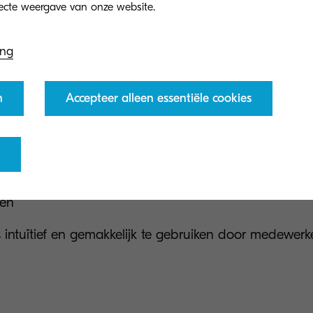
t een ECM-oplossing beperkt u de zichtbaarheid van 
egangsniveau van gebruikers. Dit betekent dat ze all
en die voor hen relevant is.
ing
e verwachtingen van virtuele informatie binnen een 
n
Accepteer alleen essentiële cookies
s in een doorzoekbaar formaat (digitaal in plaats van
inhoud wordt geïndexeerd en voorzien van de juiste t
erkers kunnen filters en tags toepassen om te vind
en
s intuïtief en gemakkelijk te gebruiken door medewerk