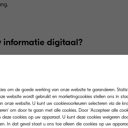
ang.
w informatie digitaal?
tie aan papier wordt toevertrouwd en in archiefkast
et veel moeilijker, zo niet onmogelijk, om terug te vi
beheren van informatie in een ECM-systeem de norm 
kies om de goede werking van onze website te garanderen. Statis
atie is gemakkelijk te doorzoeken, omdat deze gesorte
ze website wordt gebruikt en marketingcookies stellen ons in sta
Hierdoor kunnen gebruikers alle informatie doorzoeken,
onze website. U kunt uw cookievoorkeuren selecteren via de knop
n. Alleen de meest relevante resultaten worden getoo
teren' om door te gaan met alle cookies. Door 'Accepteer alle cook
 deze cookies op uw apparaat. U kunt deze cookies weigeren doo
tie heeft ook aanzienlijke voordelen vanuit het oogpu
eren. In dat geval staat u ons toe alleen die cookies op uw appara