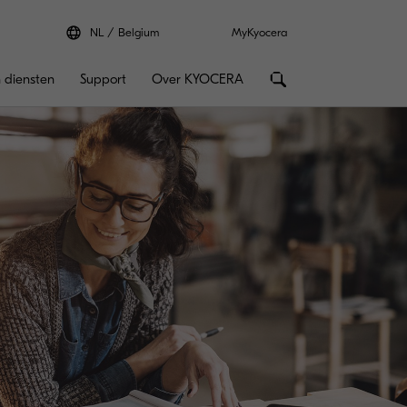
NL
Belgium
MyKyocera
 diensten
Support
Over KYOCERA