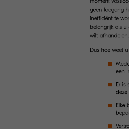
moment vastloop
geen toegang heb
inefficiënt te w
belangrijk als 
wilt afhandelen.
Dus hoe weet u 
Mede
een i
Er is
deze 
Elke 
bepaa
Vertr