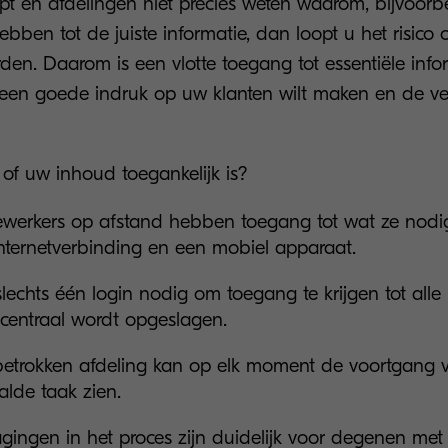
t en afdelingen niet precies weten waarom, bijvoor
ben tot de juiste informatie, dan loopt u het risico 
orden. Daarom is een vlotte toegang tot essentiële info
u een goede indruk op uw klanten wilt maken en de ver
of uw inhoud toegankelijk is?
werkers op afstand hebben toegang tot wat ze nod
nternetverbinding en een mobiel apparaat.
 slechts één login nodig om toegang te krijgen tot all
centraal wordt opgeslagen.
betrokken afdeling kan op elk moment de voortgang 
lde taak zien.
agingen in het proces zijn duidelijk voor degenen met 