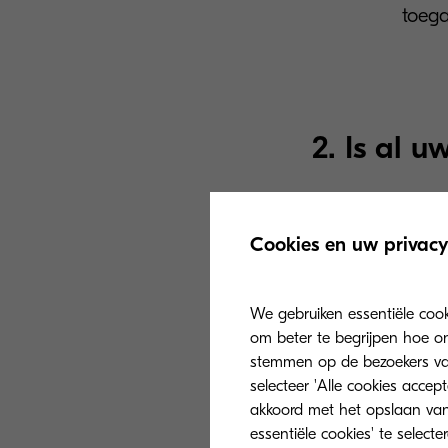
toeg
2. Is al u
Wanneer informa
opgeborgen, is h
Cookies en uw privacy
Daarom is het 
We gebruiken essentiële coo
Digitale inform
om beter te begrijpen hoe on
geïndexeerd is. 
stemmen op de bezoekers van 
filters toepasse
selecteer 'Alle cookies accep
akkoord met het opslaan van
Virtuele informa
essentiële cookies' te select