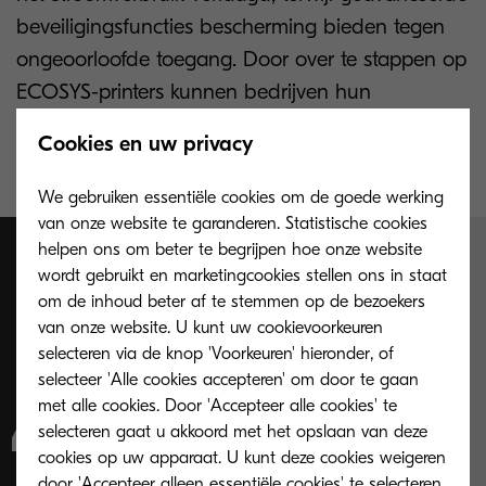
beveiligingsfuncties bescherming bieden tegen
ongeoorloofde toegang. Door over te stappen op
ECOSYS-printers kunnen bedrijven hun
productiviteit verhogen en tegelijkertijd de kosten
Cookies en uw privacy
en de impact op het milieu verminderen.
We gebruiken essentiële cookies om de goede werking
van onze website te garanderen. Statistische cookies
helpen ons om beter te begrijpen hoe onze website
wordt gebruikt en marketingcookies stellen ons in staat
Bedrijven kunnen
om de inhoud beter af te stemmen op de bezoekers
van onze website. U kunt uw cookievoorkeuren
tijdverspilling
selecteren via de knop 'Voorkeuren' hieronder, of
selecteer 'Alle cookies accepteren' om door te gaan
tegengaan en de
met alle cookies. Door 'Accepteer alle cookies' te
selecteren gaat u akkoord met het opslaan van deze
efficiëntie van hun
cookies op uw apparaat. U kunt deze cookies weigeren
door 'Accepteer alleen essentiële cookies' te selecteren.