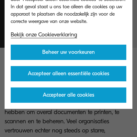
In dat geval staat u ons toe alleen die cookies op uw
werkprocessen
apparaat te plaatsen die noodzakelijk zijn voor de
verbeteren”
Bekijk onze Cookieverklaring
Beheer uw voorkeuren
Gebrek aan mogelijkheden
voor mobiel printen
Accepteer alleen essentiële cookies
Nu hybride en thuiswerkmodellen de norm
Accepteer alle cookies
worden, moeten medewerkers de mogelijkheid
hebben om overal documenten te printen, te
scannen en te beheren. Veel organisaties
vertrouwen echter nog steeds op starre,