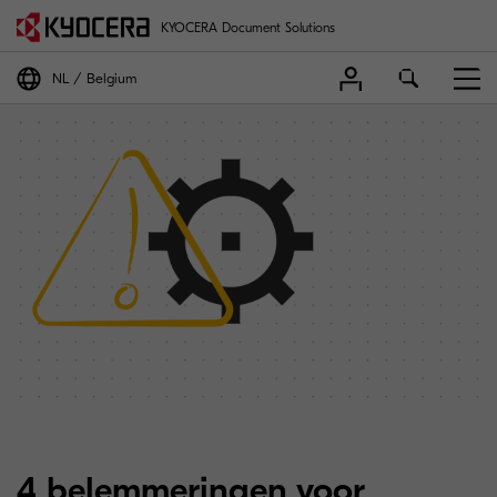
KYOCERA Document Solutions
NL
Belgium
4 belemmeringen voor