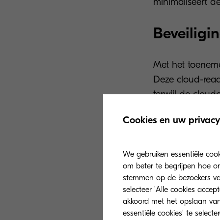
minimaliseert d
Beveiligin
Met het toeneme
Deze cloud-read
terwijl de clou
verbeteren. De 
Cookies en uw privacy
End-t
opsla
We gebruiken essentiële coo
om beter te begrijpen hoe on
Gebru
stemmen op de bezoekers van 
toega
selecteer 'Alle cookies accep
akkoord met het opslaan van
AI C
essentiële cookies' te select
vertr