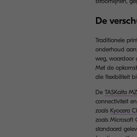
stroomlijnen, ge
De versch
Traditionele pri
onderhoud aanzi
weg, waardoor g
Met de opkomst
die flexibilitei
De
TASKalfa MZ
connectiviteit 
zoals
Kyocera C
zoals Microsoft
standaard gelev