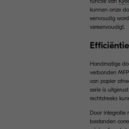
functie van
Kyo
kunnen onze d
eenvoudig worde
vereenvoudigt.
Efficiënt
Handmatige docu
verbonden MFP’
van papier afne
serie is uitger
rechtstreeks kun
Door integratie
bestanden correc