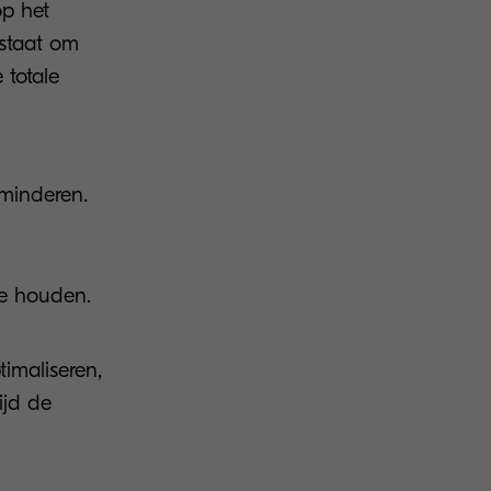
op het
 staat om
 totale
rminderen.
te houden.
imaliseren,
ijd de