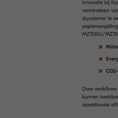
Innovatie bij Ky
verminderen van
duurzamer te we
papierverspillin
MZ7001ci/MZ7001
Milie
Ener
CO2-
Door workflows t
kunnen bedrijven
operationele effi