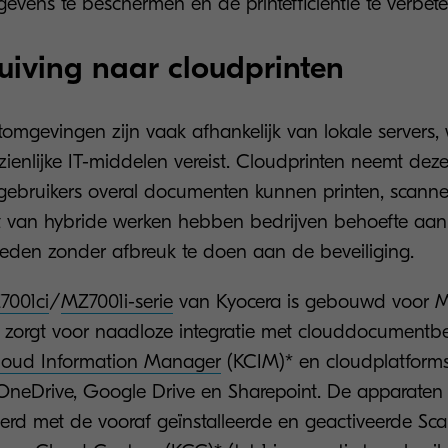
gevens te beschermen en de printefficiëntie te verbete
uiving naar cloudprinten
ntomgevingen zijn vaak afhankelijk van lokale servers
enlijke IT-middelen vereist. Cloudprinten neemt dez
ebruikers overal documenten kunnen printen, scann
 van hybride werken hebben bedrijven behoefte aan
t bieden zonder afbreuk te doen aan de beveiliging.
7001ci
/
MZ7001i-serie
van Kyocera is gebouwd voor 
en zorgt voor naadloze integratie met clouddocument
loud Information Manager
(KCIM)* en cloudplatform
 OneDrive, Google Drive en Sharepoint. De apparate
erd met de vooraf geïnstalleerde en geactiveerde Sc