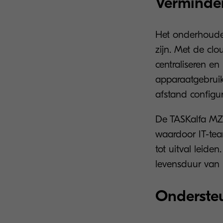
Verminder
Het onderhouden
zijn. Met de cl
centraliseren e
apparaatgebruik
afstand configur
De TASKalfa MZ7
waardoor IT-te
tot uitval leide
levensduur van 
Onderste