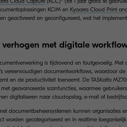
cera Cloud Capture
(KCC)* (tot 1 jaar gratis te gebrui
ocumentoplossingen KCIM en
Kyocera Cloud Print an
n geactiveerd en geconfigureerd, wat het implement
ie verhogen met digitale workflo
mentverwerking is tijdrovend en foutgevoelig. Met 
s vereenvoudigen documentworkflows, waardoor de a
emt en de productiviteit toeneemt. De TASKalfa MZ70
ust met geavanceerde scanfuncties, waarmee gebruike
nen digitaliseren naar cloudopslag, e-mail of bedrijfsa
 met documentbeheersystemen kunnen organisaties er
t worden gecategoriseerd en in realtime toegankelijk z