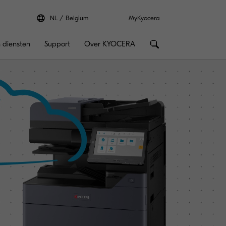
NL
Belgium
MyKyocera
 diensten
Support
Over KYOCERA