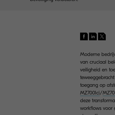
Moderne bedrijv
van cruciaal bel
veiligheid en to
teweeggebracht
toegang op afst
MZ7001ci
/
MZ700
deze transforma
workflows voor 