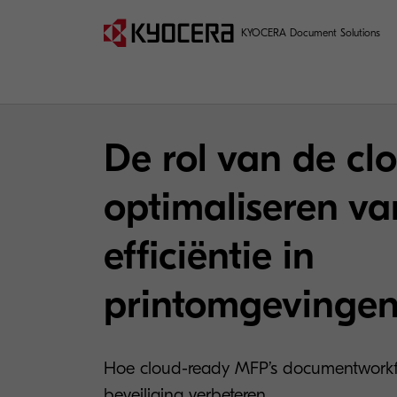
KYOCERA Document Solutions
De rol van de clo
optimaliseren va
efficiëntie in
printomgevinge
Hoe cloud-ready MFP’s documentworkfl
beveiliging verbeteren.