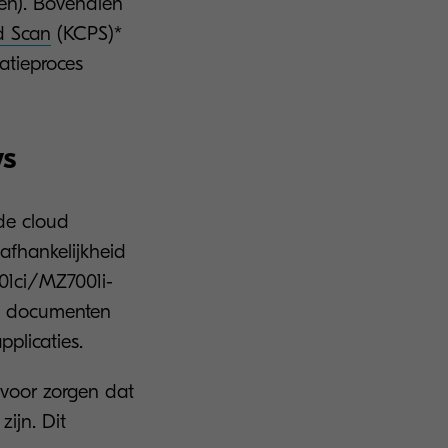
ken). Bovendien
d Scan
(KCPS)*
atieproces
ws
de cloud
fhankelijkheid
01ci/MZ7001i-
rs documenten
pplicaties.
voor zorgen dat
ijn. Dit