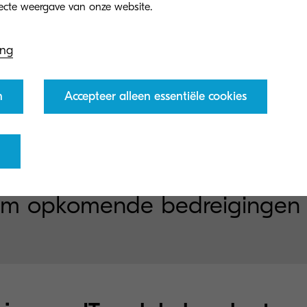
elpen organisaties om te voldoen aan de regelgeving
ing
ming en tegelijkertijd soepele operationele workflo
n
Accepteer alleen essentiële cookies
eady multifunctionele printer
om opkomende bedreigingen vo