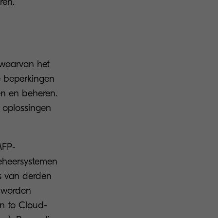
ren.
, waarvan het
e beperkingen
en en beheren.
 oplossingen
MFP-
beheersystemen
s van derden
n worden
an to Cloud-