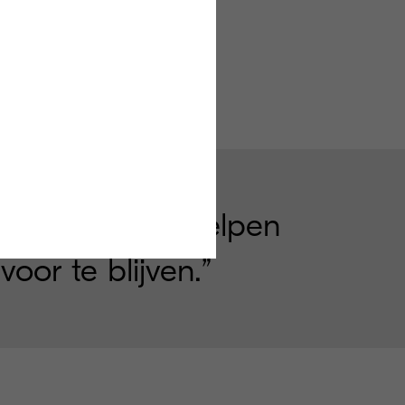
 inzake
ws te behouden.
s van Kyocera helpen
or te blijven.”