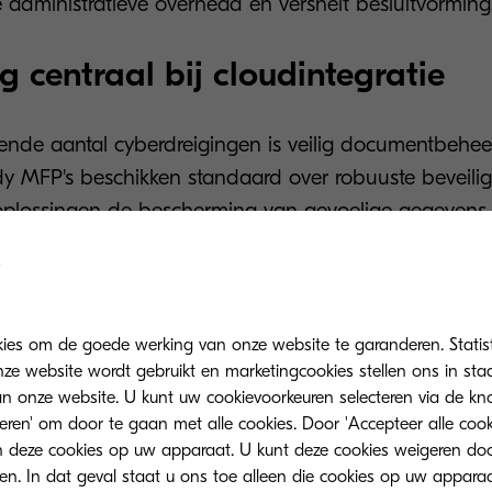
e administratieve overhead en versnelt besluitvorming
g centraal bij cloudintegratie
nde aantal cyberdreigingen is veilig documentbeheer
y MFP's beschikken standaard over robuuste beveiligi
doplossingen de bescherming van gevoelige gegeven
TASKalfa MZ7001ci/MZ7001i-serie omvat:
o-end-versleuteling
: Beschermt gegevens tijdens ver
g.
kies om de goede werking van onze website te garanderen. Statis
ze website wordt gebruikt en marketingcookies stellen ons in sta
ikersauthenticatie:
Zorgt ervoor dat alleen bevoegd
onze website. U kunt uw cookievoorkeuren selecteren via de knop
ng heeft tot gevoelige documenten.
teren' om door te gaan met alle cookies. Door 'Accepteer alle cook
 deze cookies op uw apparaat. U kunt deze cookies weigeren doo
onfidential Document Guard:
Detecteert en beperkt 
eren. In dat geval staat u ons toe alleen die cookies op uw appara
ouwelijke informatie.