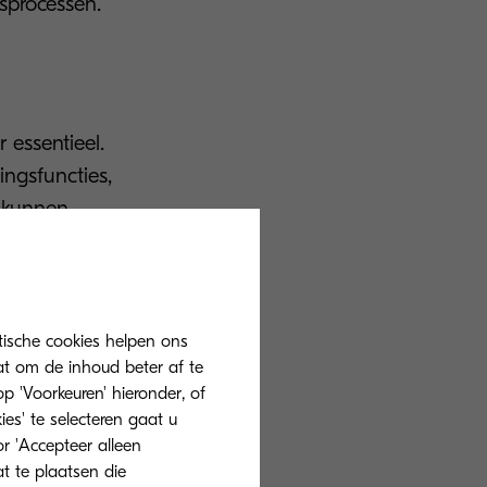
sprocessen.
 essentieel.
ngsfuncties,
s kunnen
zending en
tische cookies helpen ons
at om de inhoud beter af te
 personeel
 'Voorkeuren' hieronder, of
ies' te selecteren gaat u
r 'Accepteer alleen
het delen van
at te plaatsen die