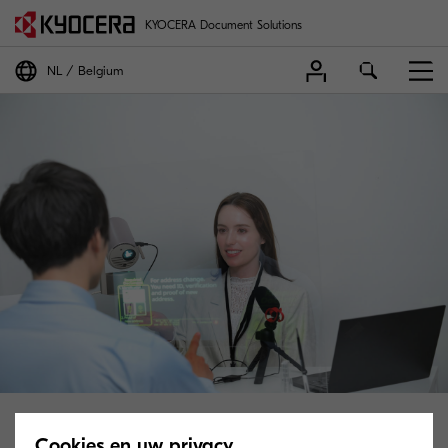
KYOCERA Document Solutions
NL
Belgium
Cookies en uw privacy