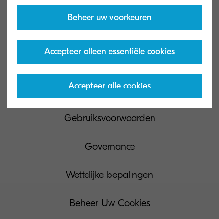
Beheer uw voorkeuren
Accepteer alleen essentiële cookies
Contacteer ons
Accepteer alle cookies
Privacy & Cookies
Gebruiksvoorwaarden
Governance
Wettelijke bepalingen
Beheer Uw Cookies