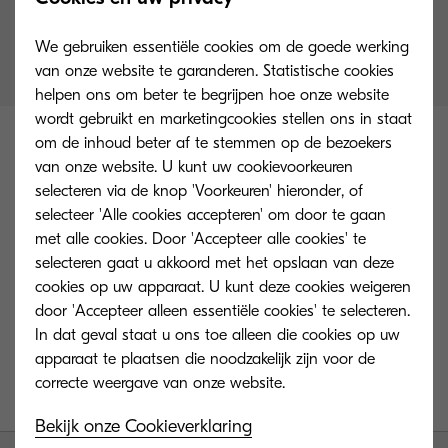
Bedankt voor het
downloaden van de brochure
We gebruiken essentiële cookies om de goede werking
van onze website te garanderen. Statistische cookies
helpen ons om beter te begrijpen hoe onze website
wordt gebruikt en marketingcookies stellen ons in staat
om de inhoud beter af te stemmen op de bezoekers
van onze website. U kunt uw cookievoorkeuren
selecteren via de knop 'Voorkeuren' hieronder, of
selecteer 'Alle cookies accepteren' om door te gaan
met alle cookies. Door 'Accepteer alle cookies' te
Neem gerust
Ad
vie
selecteren gaat u akkoord met het opslaan van deze
contact met ons
s
cookies op uw apparaat. U kunt deze cookies weigeren
&
door 'Accepteer alleen essentiële cookies' te selecteren.
op voor
vra
In dat geval staat u ons toe alleen die cookies op uw
ge
demonstraties of
apparaat te plaatsen die noodzakelijk zijn voor de
n
offertes.
Bekijk onze Cookieverklaring