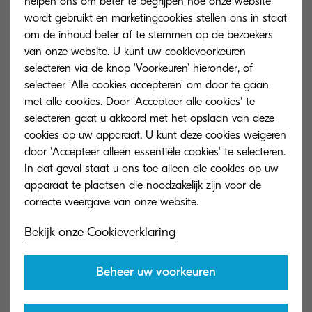
helpen ons om beter te begrijpen hoe onze website
Kyocera's service belofte
wordt gebruikt en marketingcookies stellen ons in staat
om de inhoud beter af te stemmen op de bezoekers
van onze website. U kunt uw cookievoorkeuren
Ontdek wat we allemaal bieden ter
selecteren via de knop 'Voorkeuren' hieronder, of
ondersteuning van uw Kyocera product.
selecteer 'Alle cookies accepteren' om door te gaan
met alle cookies. Door 'Accepteer alle cookies' te
selecteren gaat u akkoord met het opslaan van deze
cookies op uw apparaat. U kunt deze cookies weigeren
door 'Accepteer alleen essentiële cookies' te selecteren.
In dat geval staat u ons toe alleen die cookies op uw
apparaat te plaatsen die noodzakelijk zijn voor de
Bekijk onze Cookieverklaring
Beheer uw voorkeuren