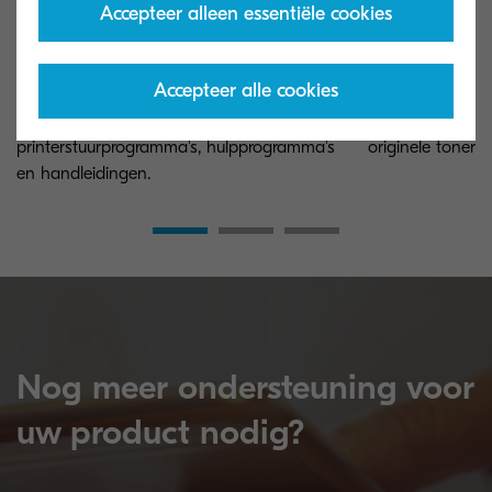
Accepteer alleen essentiële cookies
Globaal download center
Toner terugn
Accepteer alle cookies
Download installatiebestanden
We hebben in d
(inbegrepen op de installatie-dvd), zoals
een recyclageser
printerstuurprogramma's, hulpprogramma's
originele toner ki
en handleidingen.
Nog meer ondersteuning voor
uw product nodig?