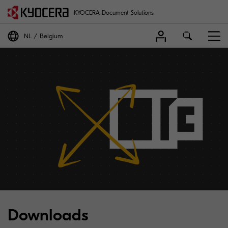
KYOCERA Document Solutions
NL
Belgium
Downloads