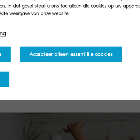
eren. In dat geval staat u ons toe alleen die cookies op uw appara
ing
n
Accepteer alleen essentiële cookies
TK-5230Y
Yellow toner yield 1,200 pages in accordance with
ISO/IEC 19798.