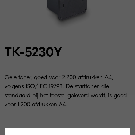
TK-5230Y
Gele toner, goed voor 2.200 afdrukken A4,
volgens ISO/IEC 19798. De starttoner, die
standaard bij het toestel geleverd wordt, is goed
voor 1.200 afdrukken A4.