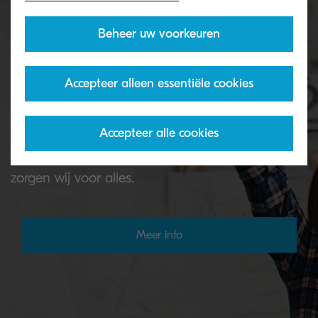
Beheer uw voorkeuren
Toner terugname programma
Accepteer alleen essentiële cookies
Lege KYOCERA-toners kunt u op verschillende
Accepteer alle cookies
manieren retourneren aan onze recyclingpartners.
Als uw lege toners eenmaal in ons systeem staan,
zorgen wij voor alles.
Meer info