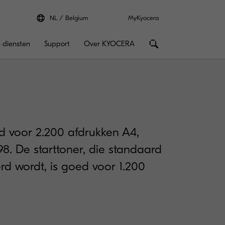
NL
Belgium
MyKyocera
 diensten
Support
Over KYOCERA
d voor 2.200 afdrukken A4,
8. De starttoner, die standaard
verd wordt, is goed voor 1.200