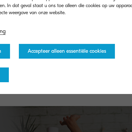
eren. In dat geval staat u ons toe alleen die cookies op uw appara
ing
n
Accepteer alleen essentiële cookies
TK-5230K
Black toner yield 1,200 pages in accordance with
ISO/IEC 19798.