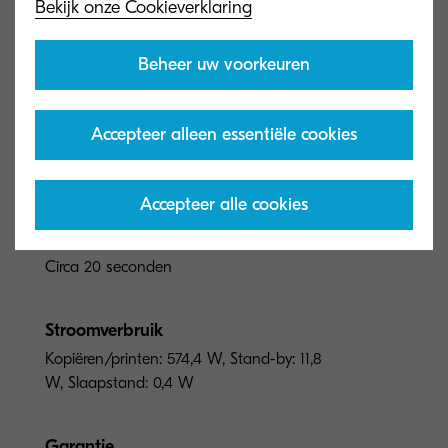
Bekijk onze Cookieverklaring
Algemeen type
Beheer uw voorkeuren
A4 Monochrome multifunctionals
Accepteer alleen essentiële cookies
Motorsnelheid
Tot 40 pagina’s per minuut A4
Accepteer alle cookies
Opwarmtijd
Circa 20 seconden
Stroomverbruik
Kopiëren/printen: 574,4 W, Stand-by: 11,8
W, Slaapstand: 0,4 W
Garantie