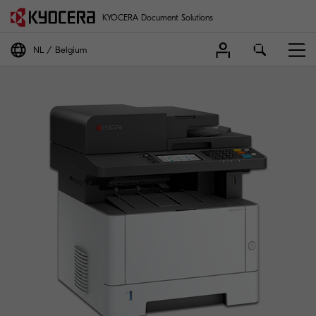
KYOCERA Document Solutions
NL
Belgium