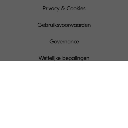
Privacy & Cookies
Gebruiksvoorwaarden
Governance
Wettelijke bepalingen
Beheer Uw Cookies
Pers
© KYOCERA Document Solutions Belgium N.V.