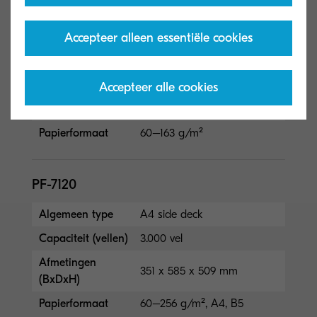
Algemeen type
Mailboxsorteerder voor DF-
7110
Accepteer alleen essentiële cookies
Capaciteit (vellen)
7 vakken x max. 100 vel A4,
50 vel A3/B4
Accepteer alle cookies
Afmetingen
(B x D x H) 510 × 400 ×
(BxDxH)
470 mm
Papierformaat
60–163 g/m²
PF-7120
Algemeen type
A4 side deck
Capaciteit (vellen)
3.000 vel
Afmetingen
351 x 585 x 509 mm
(BxDxH)
Papierformaat
60–256 g/m², A4, B5