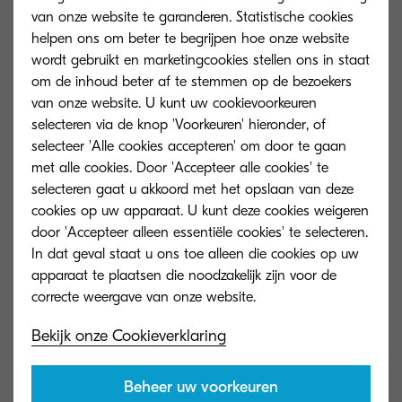
g/m2, A3, B4, A4R
van onze website te garanderen. Statistische cookies
Bookletvouwen: maximaal
helpen ons om beter te begrijpen hoe onze website
16 vel (64 pagina's, 60 – 90
wordt gebruikt en marketingcookies stellen ons in staat
g/...
om de inhoud beter af te stemmen op de bezoekers
Meer informatie
van onze website. U kunt uw cookievoorkeuren
selecteren via de knop 'Voorkeuren' hieronder, of
selecteer 'Alle cookies accepteren' om door te gaan
DT-730(B)
met alle cookies. Door 'Accepteer alle cookies' te
selecteren gaat u akkoord met het opslaan van deze
Algemeen type
Document tray
cookies op uw apparaat. U kunt deze cookies weigeren
Capaciteit (vellen)
door 'Accepteer alleen essentiële cookies' te selecteren.
In dat geval staat u ons toe alleen die cookies op uw
Afmetingen
apparaat te plaatsen die noodzakelijk zijn voor de
(BxDxH)
Papierformaat
Bekijk onze Cookieverklaring
MT-730(B)
Beheer uw voorkeuren