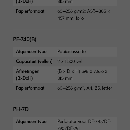
(BxDxH)
315 mm
Papierformaat
60–256 g/m2; A5R–305 ×
457 mm, folio
PF-740(B)
Algemeen type
Papiercassette
Capaciteit (vellen)
2 x 1.500 vel
Afmetingen
(B x D x H) 598 x 706.6 x
(BxDxH)
315 mm
Papierformaat
60–256 g/m², A4, B5, letter
PH-7D
Algemeen type
Perforator voor DF-770/DF-
790/DF-791