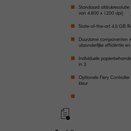
Standaard afdrukresolutie v
van 4.800 x 1.200 dpi)
State-of-the-art 4,5 G
Duurzame componenten re
uitzonderlijke efficiëntie 
Individuele papierbehande
in 3
Optionele Fiery Controller 
kleur