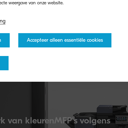
ing
n
Accepteer alleen essentiële cookies
k van kleurenMFP's volgens