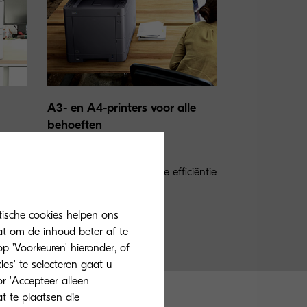
A3- en A4-printers voor alle
behoeften
Hoge kwaliteit, hoge
betrouwbaarheid en hoge efficiëntie
zijn essentieel.
tische cookies helpen ons
at om de inhoud beter af te
 'Voorkeuren' hieronder, of
ies' te selecteren gaat u
r 'Accepteer alleen
at te plaatsen die