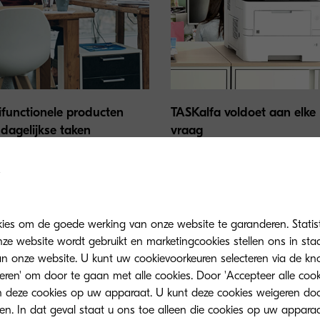
ifunctionele producten
TASKalfa voldoet aan elke
 dagelijkse taken
vraag
ra biedt de meest uitgebreide
TASKalfa biedt uitzonderlijke
 bekroonde machines met een
productiviteit door uitstekende
tot hoog volume in de
snelheid, krachtige
he.
controllertechnologie.
kies om de goede werking van onze website te garanderen. Statis
ze website wordt gebruikt en marketingcookies stellen ons in sta
onze website. U kunt uw cookievoorkeuren selecteren via de knop
teren' om door te gaan met alle cookies. Door 'Accepteer alle cook
 deze cookies op uw apparaat. U kunt deze cookies weigeren doo
eren. In dat geval staat u ons toe alleen die cookies op uw appara