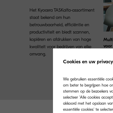
Het Kyocera TASKalfa-assortiment
staat bekend om hun
betrouwbaarheid, efficiëntie en
productiviteit en biedt scannen,
kopiëren en afdrukken van hoge
Mult
voor
kwaliteit voor bedrijven van elke
omvang.
Kyoce
Cookies en uw privacy
reeks
laag 
branc
We gebruiken essentiële coo
om beter te begrijpen hoe on
stemmen op de bezoekers van 
selecteer 'Alle cookies accep
akkoord met het opslaan van
essentiële cookies' te select