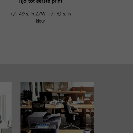
Tijd tot eerste print
+/- 4,9 s. in Z/W, +/- 6,1 s. in
kleur