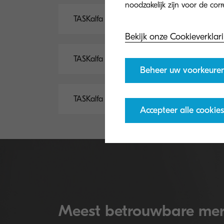
TASKalfa 8353ci drivers
Bekijk onze Cookieverklar
TASKalfa 8353ci documentatie
Beheer uw voorkeure
TASKalfa 8353ci software
Accepteer alle cookies
Meest betrouwbare mer