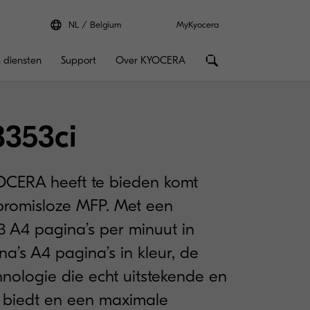
NL
Belgium
MyKyocera
 diensten
Support
Over KYOCERA
8353ci
OCERA heeft te bieden komt
romisloze MFP. Met een
3 A4 pagina’s per minuut in
na’s A4 pagina’s in kleur, de
hnologie die echt uitstekende en
n biedt en een maximale