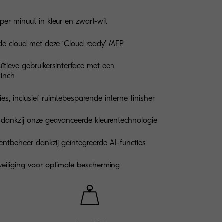
per minuut in kleur en zwart-wit
e cloud met deze ‘Cloud ready’ MFP
uïtieve gebruikersinterface met een
 inch
es, inclusief ruimtebesparende interne finisher
t dankzij onze geavanceerde kleurentechnologie
mentbeheer dankzij geïntegreerde AI-functies
eiliging voor optimale bescherming