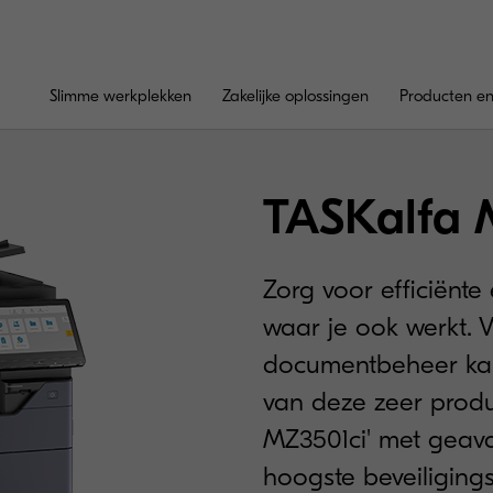
Slimme werkplekken
Zakelijke oplossingen
Producten en
TASKalfa 
Zorg voor efficiënte
waar je ook werkt. 
documentbeheer kan
van deze zeer produ
MZ3501ci' met geav
hoogste beveiliging