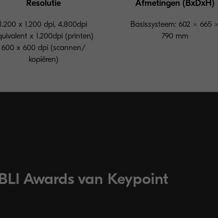
Resolutie
Afmetingen (BxDxH)
1.200 x 1.200 dpi, 4.800dpi
Basissysteem: 602 × 665 
uivalent x 1.200dpi (printen)
790 mm
600 x 600 dpi (scannen/
kopiëren)
BLI Awards van Keypoint