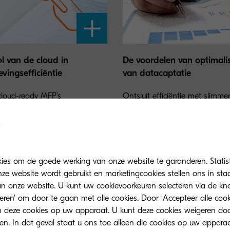
ol van de cloud in
De voordelen van optimali
vingsefficiëntie
van datacaptatie
loud-ready MFP's
Ontsluit efficiëntie met slimme
entworkflows optimaliseren
documentworkflows en naadl
 beveiliging verbeteren.
cloudintegratie.
kies om de goede werking van onze website te garanderen. Statis
ze website wordt gebruikt en marketingcookies stellen ons in sta
onze website. U kunt uw cookievoorkeuren selecteren via de knop
teren' om door te gaan met alle cookies. Door 'Accepteer alle cook
 deze cookies op uw apparaat. U kunt deze cookies weigeren doo
eren. In dat geval staat u ons toe alleen die cookies op uw appara
n informatie met deze MFP's die 