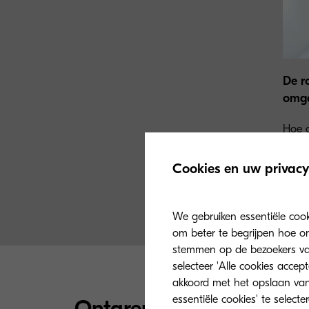
De r
omge
Hoe c
docum
en de
Cookies en uw privacy
We gebruiken essentiële coo
om beter te begrijpen hoe on
stemmen op de bezoekers van 
selecteer 'Alle cookies accep
akkoord met het opslaan van
essentiële cookies' te select
Ontgrendel de kracht va