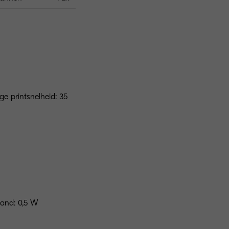
ge printsnelheid: 35
tand: 0,5 W