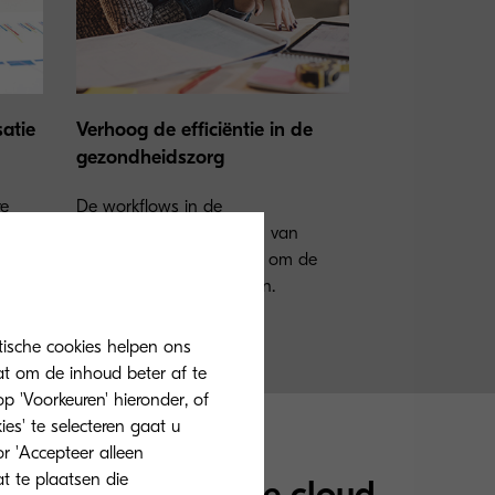
satie
Verhoog de efficiëntie in de
gezondheidszorg
re
De workflows in de
oze
gezondheidszorg moeten van
papier naar cloud-based om de
efficiëntie te optimaliseren.
tische cookies helpen ons
at om de inhoud beter af te
 'Voorkeuren' hieronder, of
ies' te selecteren gaat u
r 'Accepteer alleen
at te plaatsen die
klaar zijn voor de cloud