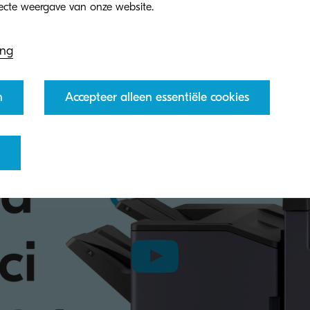
ing
n
Accepteer alleen essentiële cookies