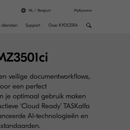
NL
Belgium
MyKyocera
 diensten
Support
Over KYOCERA
MZ3501ci
 en veilige documentworkflows,
Voor een perfect
 je optimaal gebruik maken
ctieve ‘Cloud Ready’ TASKalfa
anceerde AI-technologieën en
sstandaarden.