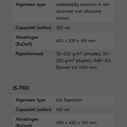
Algemeen type
dubbelzijdig scannen in één
doorvoer met ultrasone
sensor
Capaciteit (vellen)
320 vel
Afmetingen
600 x 539 x 185 mm
(BxDxH)
Papierformaat
35–220 g/m² (simplex), 50–
220 g/m² (duplex); A6R–A3,
Banner tot 1.900 mm
JS-7100
Algemeen type
Job Separator
Capaciteit (vellen)
100 vel
Afmetingen
480 x 430 x 100 mm
(BxDxH)