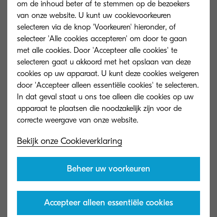
om de inhoud beter af te stemmen op de bezoekers
Capaciteit (vellen)
500 vel
van onze website. U kunt uw cookievoorkeuren
selecteren via de knop 'Voorkeuren' hieronder, of
Afmetingen
672 x 533 x 277 mm
selecteer 'Alle cookies accepteren' om door te gaan
(BxDxH)
met alle cookies. Door 'Accepteer alle cookies' te
Papierformaat
52–300 g/m²; A6R–SRA3;
selecteren gaat u akkoord met het opslaan van deze
nieten tot 50/30 vel A4/A3
cookies op uw apparaat. U kunt deze cookies weigeren
op 3 posities
door 'Accepteer alleen essentiële cookies' te selecteren.
In dat geval staat u ons toe alleen die cookies op uw
apparaat te plaatsen die noodzakelijk zijn voor de
DF-7120
Algemeen type
Document Finisher (AK-7110
Bekijk onze Cookieverklaring
vereist)
Capaciteit (vellen)
1.000 vel
Beheer uw voorkeuren
Afmetingen
548 x 619 x 1.050 mm
(BxDxH)
Accepteer alleen essentiële cookies
Papierformaat
Hoofdlade: 1.000 vel A4,