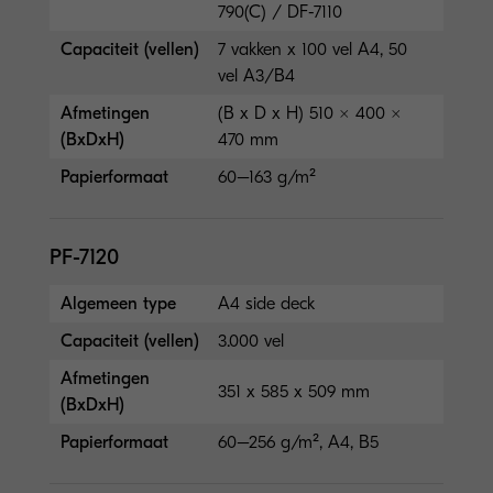
790(C) / DF-7110
Capaciteit (vellen)
7 vakken x 100 vel A4, 50
vel A3/B4
Afmetingen
(B x D x H) 510 × 400 ×
(BxDxH)
470 mm
Papierformaat
60–163 g/m²
PF-7120
Algemeen type
A4 side deck
Capaciteit (vellen)
3.000 vel
Afmetingen
351 x 585 x 509 mm
(BxDxH)
Papierformaat
60–256 g/m², A4, B5