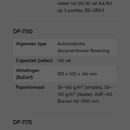
nieten tot 65/30 vel A4/A3
op 3 posities, B5–SRA3
DP-7150
Algemeen type
Automatische
documentinvoer Reversing
Capaciteit (vellen)
140 vel
Afmetingen
593 x 532 x 146 mm
(BxDxH)
Papierformaat
35–160 g/m² (simplex), 50–
120 g/m² (duplex), A6R–A3,
Banner tot 1.900 mm
DP-7170