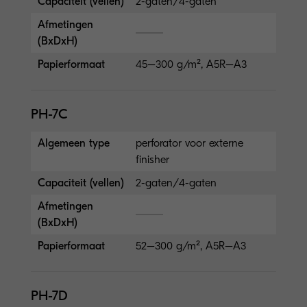
Capaciteit (vellen)
2-gaten/4-gaten
Afmetingen
(BxDxH)
Papierformaat
45–300 g/m², A5R–A3
PH-7C
Algemeen type
perforator voor externe
finisher
Capaciteit (vellen)
2-gaten/4-gaten
Afmetingen
(BxDxH)
Papierformaat
52–300 g/m², A5R–A3
PH-7D