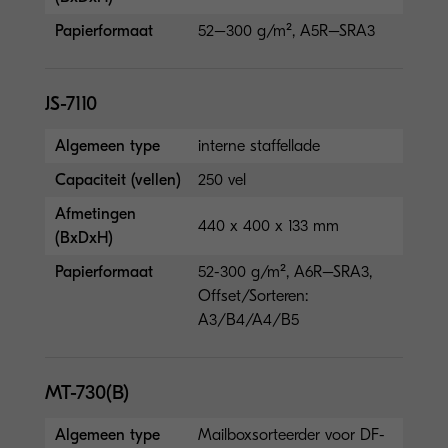
Papierformaat
52–300 g/m², A5R–SRA3
JS-7110
Algemeen type
interne staffellade
Capaciteit (vellen)
250 vel
Afmetingen
440 x 400 x 133 mm
(BxDxH)
Papierformaat
52-300 g/m², A6R–SRA3,
Offset/Sorteren:
A3/B4/A4/B5
MT-730(B)
Algemeen type
Mailboxsorteerder voor DF-