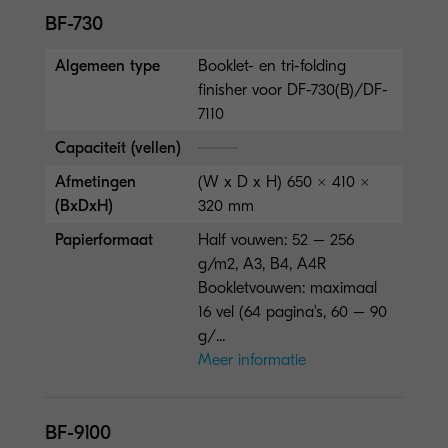
BF-730
Algemeen type
Booklet- en tri-folding
finisher voor DF-730(B)/DF-
7110
Capaciteit (vellen)
Afmetingen
(W x D x H) 650 × 410 ×
(BxDxH)
320 mm
Papierformaat
Half vouwen: 52 – 256
g/m2, A3, B4, A4R
Bookletvouwen: maximaal
16 vel (64 pagina's, 60 – 90
g/...
Meer informatie
BF-9100