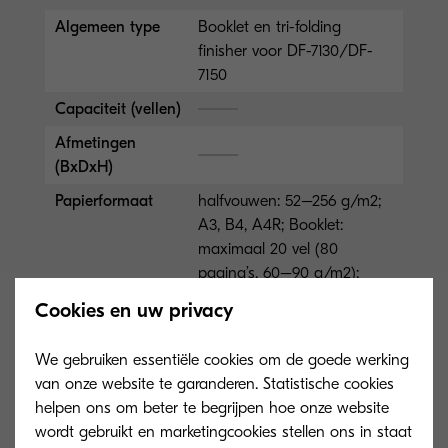
Algemeen type
Booklet en tri-folding
finisher voor DF-7130/DF-
7150
Capaciteit (vellen)
Afmetingen
(BxDxH)
Papierformaat
halfvouwen: 52–256 g/m2;
A3, B4, A4R; Booklet:
maximaal 20 vel (80
pagina’s, 60–90 g/m2);
vouwen...
Cookies en uw privacy
Meer informatie
We gebruiken essentiële cookies om de goede werking
van onze website te garanderen. Statistische cookies
DF-7100
helpen ons om beter te begrijpen hoe onze website
wordt gebruikt en marketingcookies stellen ons in staat
Algemeen type
Interne finisher