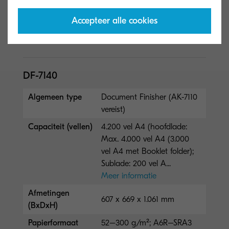
52–300 g/m², A6R–SRA3,
op 3 posities nieten tot 50
Accepteer alle cookies
vel A4 of 30 vel SRA...
Meer informatie
DF-7140
Algemeen type
Document Finisher (AK-7110
vereist)
Capaciteit (vellen)
4.200 vel A4 (hoofdlade:
Max. 4.000 vel A4 (3.000
vel A4 met Booklet folder);
Sublade: 200 vel A...
Meer informatie
Afmetingen
607 x 669 x 1.061 mm
(BxDxH)
Papierformaat
52–300 g/m²; A6R–SRA3