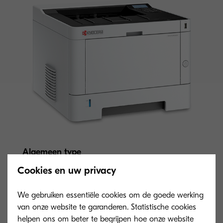
Algemeen type
A4 Monochrome printer
Cookies en uw privacy
We gebruiken essentiële cookies om de goede werking
Motorsnelheid
van onze website te garanderen. Statistische cookies
Tot 35 pagina’s per minuut in A4
helpen ons om beter te begrijpen hoe onze website