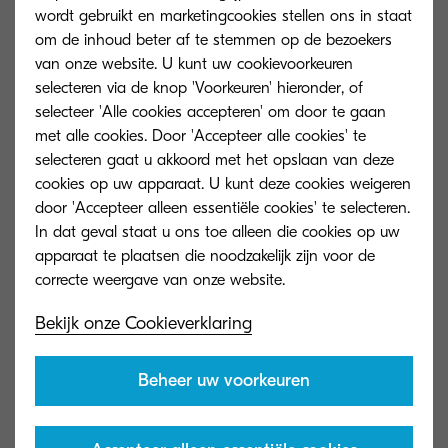
wordt gebruikt en marketingcookies stellen ons in staat
Opwarmtijd
om de inhoud beter af te stemmen op de bezoekers
van onze website. U kunt uw cookievoorkeuren
Circa 15 seconden
selecteren via de knop 'Voorkeuren' hieronder, of
selecteer 'Alle cookies accepteren' om door te gaan
Stroomverbruik
met alle cookies. Door 'Accepteer alle cookies' te
selecteren gaat u akkoord met het opslaan van deze
Printen: 481,3 W, Stand-by: 6 W,
cookies op uw apparaat. U kunt deze cookies weigeren
Slaapstand: 0,3 W
door 'Accepteer alleen essentiële cookies' te selecteren.
In dat geval staat u ons toe alleen die cookies op uw
Garantie
apparaat te plaatsen die noodzakelijk zijn voor de
Alle Ecosys-toestellen die in de BeLux
regio worden aangekocht en geïnstalleerd
Bekijk onze Cookieverklaring
via de officiële distributiekanalen van
Kyocera, genieten standaard 36 maand
on-site garantie.
Beheer uw voorkeuren