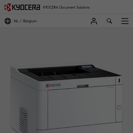
KYOCERA Document Solutions
NL
Belgium