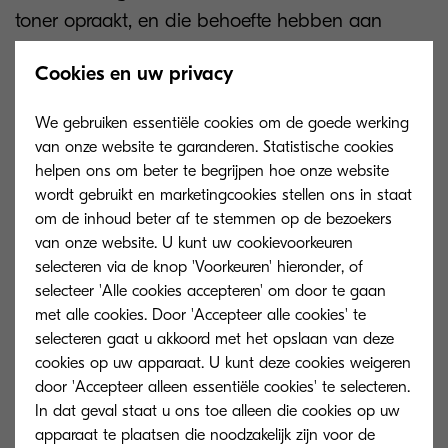
toner opraakt, en die behoefte hebben aan
hoogwaardig en veilig afdrukken, biedt de
Cookies en uw privacy
nieuwe TASKalfa MZ9500ci/MZ10500i-serie van
zwart-wit- en kleuren-MFP’s een slimmere
We gebruiken essentiële cookies om de goede werking
oplossing.
van onze website te garanderen. Statistische cookies
helpen ons om beter te begrijpen hoe onze website
Ze zijn ontworpen voor bedrijven die:
wordt gebruikt en marketingcookies stellen ons in staat
om de inhoud beter af te stemmen op de bezoekers
Marketingmateriaal efficiënt
en tegen
van onze website. U kunt uw cookievoorkeuren
lagere kosten
moeten produceren.
selecteren via de knop 'Voorkeuren' hieronder, of
selecteer 'Alle cookies accepteren' om door te gaan
Nauwkeurige, consistente kleuren
met alle cookies. Door 'Accepteer alle cookies' te
nodig hebben op verschillende
selecteren gaat u akkoord met het opslaan van deze
papiersoorten om de zichtbaarheid
cookies op uw apparaat. U kunt deze cookies weigeren
van het merk te vergroten.
door 'Accepteer alleen essentiële cookies' te selecteren.
In dat geval staat u ons toe alleen die cookies op uw
Afhankelijk zijn van een stabiele
apparaat te plaatsen die noodzakelijk zijn voor de