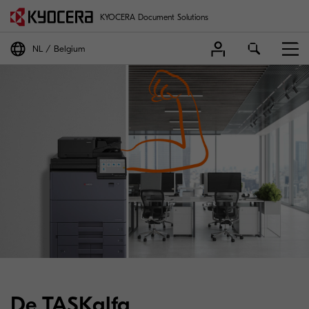
KYOCERA Document Solutions
NL
Belgium
TASKalfa MZ9500ci/MZ1
De TASKalfa