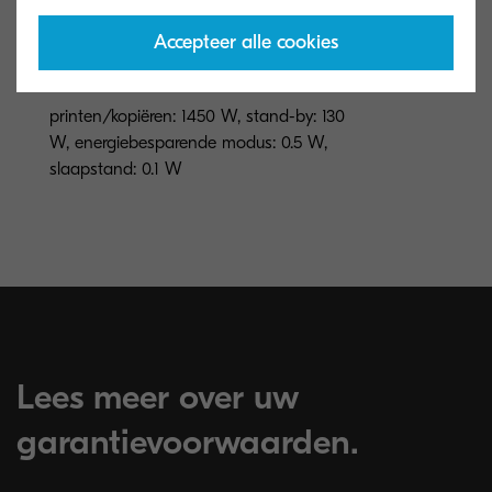
60 seconden of minder
Accepteer alle cookies
Stroomverbruik
printen/kopiëren: 1450 W, stand-by: 130
W, energiebesparende modus: 0.5 W,
slaapstand: 0.1 W
Lees meer over uw
garantievoorwaarden.