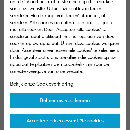
om de inhoud beter af te stemmen op de bezoekers
van onze website. U kunt uw cookievoorkeuren
selecteren via de knop 'Voorkeuren' hieronder, of
selecteer 'Alle cookies accepteren' om door te gaan
met alle cookies. Door 'Accepteer alle cookies' te
selecteren gaat u akkoord met het opslaan van deze
cookies op uw apparaat. U kunt deze cookies weigeren
door 'Accepteer alleen essentiële cookies' te selecteren.
In dat geval staat u ons toe alleen die cookies op uw
apparaat te plaatsen die noodzakelijk zijn voor de
Algemeen type
A3 kleurenmultifunctional
Bekijk onze Cookieverklaring
Motorsnelheid
Beheer uw voorkeuren
Tot 80/40 A4/A3 pagina's per minuut in
kleur, tot 95/47 A4/A3 in zwart
Accepteer alleen essentiële cookies
Opwarmtijd