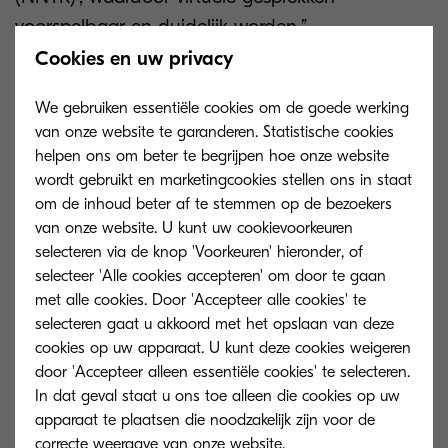
voorspelbaar en duidelijk worden.”
Cookies en uw privacy
Dankzij een mix van diverse technologische
oplossingen kan communicatie een gevarieerde,
We gebruiken essentiële cookies om de goede werking
van onze website te garanderen. Statistische cookies
leuke en interactieve bezigheid worden. Apps
helpen ons om beter te begrijpen hoe onze website
zoals Asana en Trello bieden uw team de
wordt gebruikt en marketingcookies stellen ons in staat
mogelijkheid om individuele werklasten en
om de inhoud beter af te stemmen op de bezoekers
groepsprojecten te plannen door taken op een
van onze website. U kunt uw cookievoorkeuren
selecteren via de knop 'Voorkeuren' hieronder, of
eenvoudige manier in verschillende onderdelen
selecteer 'Alle cookies accepteren' om door te gaan
op te delen. Die taken kunnen aan bepaalde
met alle cookies. Door 'Accepteer alle cookies' te
teamleden worden toegewezen en het
selecteren gaat u akkoord met het opslaan van deze
hele proces heel transparant maken, zodat
cookies op uw apparaat. U kunt deze cookies weigeren
door 'Accepteer alleen essentiële cookies' te selecteren.
managers de vooruitgang kunnen opvolgen, op
In dat geval staat u ons toe alleen die cookies op uw
bottlenecks kunnen wijzen en probleemgebieden
apparaat te plaatsen die noodzakelijk zijn voor de
kunnen aanpakken.